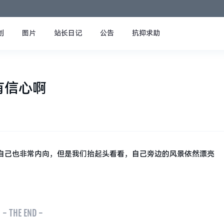
创
图片
站长日记
公告
抗抑求助
有信心啊
自己也非常内向，但是我们抬起头看看，自己旁边的风景依然漂亮
- THE END -