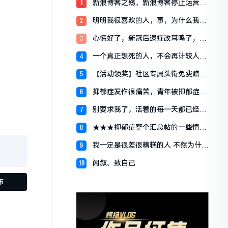
新浪博客之殇，新浪博客停止运营宣
1
布关闭始末
明明我很喜欢的人，事，为什么我就
2
是会逃避，我明明应该很开心的
心慌好了，新冠后遗症改耳鸣了，我
3
服了
一个真正想死的人，不会再计较人们
4
说什么
【活动领奖】社区专属头衔免费赠送
5
啦~~~~
抑郁症发作很痛苦，青年被抑郁症折
6
磨一年，痛快睡眠是奢望
别要求我了，活着的每一天都已经尽
7
最大力。
★★★抑郁症整个汇总帖的一些情况
8
说明
我一定是很差很糟糕的人 不然为什么
9
没人愿意留在我身边 ​
闲叙、致自己
10