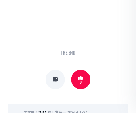
- THE END -
0
本文由 @
柯扬
修订发布于 2026-01-24
本文来自投稿，不代表本站立场，如若转载，请注明出处：
http://www.kekr.cn/index.php/archives/262.html