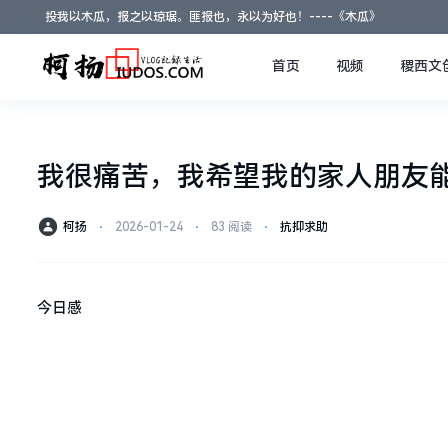
投我以木瓜，报之以琼琚。匪报也，永以为好也！----《木瓜》
首页
视频
稷西文
我很痛苦，我希望我的家人朋友
柯扬
⋅
2026-01-24
⋅
83 阅读
⋅
抗抑求助
今日感