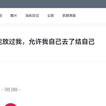
创
图片
站长日记
公告
抗抑求助
能放过我，允许我自己去了结自己
- THE END -