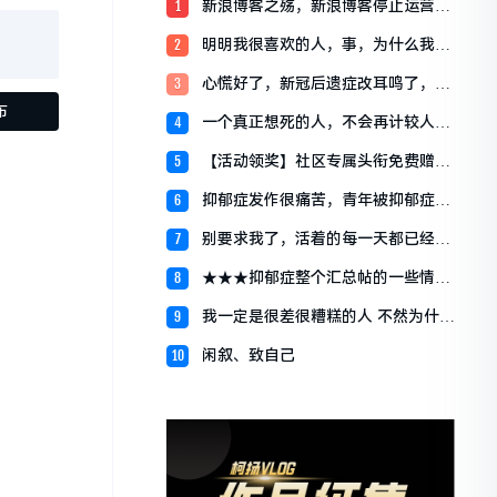
新浪博客之殇，新浪博客停止运营宣
1
布关闭始末
明明我很喜欢的人，事，为什么我就
2
是会逃避，我明明应该很开心的
心慌好了，新冠后遗症改耳鸣了，我
3
服了
一个真正想死的人，不会再计较人们
4
说什么
【活动领奖】社区专属头衔免费赠送
5
啦~~~~
抑郁症发作很痛苦，青年被抑郁症折
6
磨一年，痛快睡眠是奢望
别要求我了，活着的每一天都已经尽
7
最大力。
★★★抑郁症整个汇总帖的一些情况
8
说明
我一定是很差很糟糕的人 不然为什么
9
没人愿意留在我身边 ​
闲叙、致自己
10