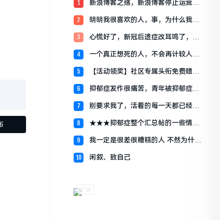
新浪博客之殇，新浪博客停止运营宣
1
布关闭始末
明明我很喜欢的人，事，为什么我就
2
是会逃避，我明明应该很开心的
心慌好了，新冠后遗症改耳鸣了，我
3
服了
一个真正想死的人，不会再计较人们
4
说什么
【活动领奖】社区专属头衔免费赠送
5
啦~~~~
抑郁症发作很痛苦，青年被抑郁症折
6
磨一年，痛快睡眠是奢望
别要求我了，活着的每一天都已经尽
7
最大力。
★★★抑郁症整个汇总帖的一些情况
8
说明
我一定是很差很糟糕的人 不然为什么
9
没人愿意留在我身边 ​
闲叙、致自己
10