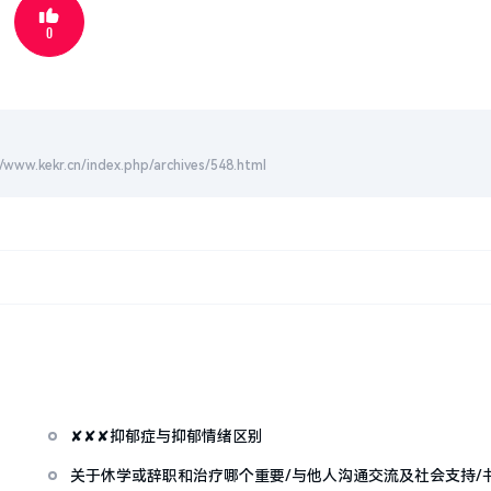
0
cn/index.php/archives/548.html
✘✘✘抑郁症与抑郁情绪区别
关于休学或辞职和治疗哪个重要/与他人沟通交流及社会支持/