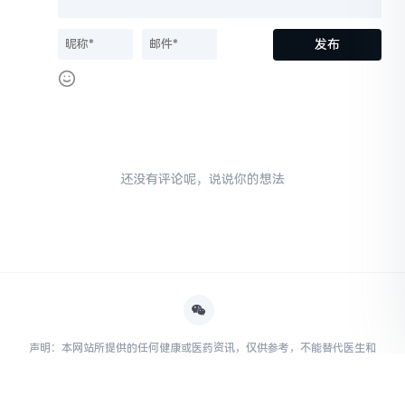
还没有评论呢，说说你的想法
声明：本网站所提供的任何健康或医药资讯，仅供参考，不能替代医生和
其他医务人员的建议，如自行使用本网站资料发生偏差，本站概不负责，
亦不负任何法律责任。 鲁ICP备2023003735号. All rights reserved. 页面
执行：249 ms