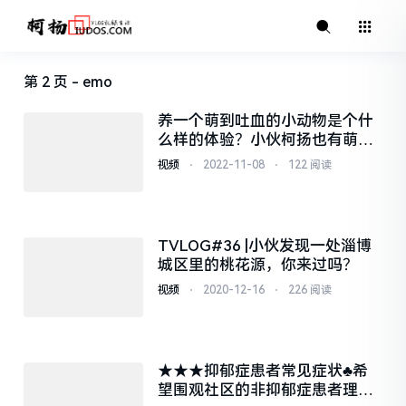
第 2 页 - emo
养一个萌到吐血的小动物是个什
么样的体验？小伙柯扬也有萌宠
啦！
视频
⋅
2022-11-08
⋅
122 阅读
TVLOG#36 |小伙发现一处淄博
城区里的桃花源，你来过吗？
视频
⋅
2020-12-16
⋅
226 阅读
★★★抑郁症患者常见症状♣希
望围观社区的非抑郁症患者理解