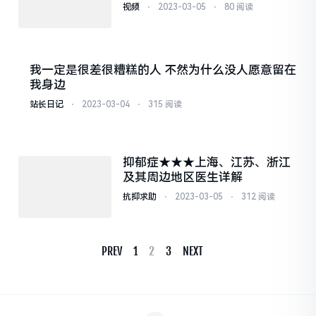
患者的痛苦
视频
⋅
2023-03-05
⋅
80 阅读
我一定是很差很糟糕的人 不然为什么没人愿意留在
我身边 ​
站长日记
⋅
2023-03-04
⋅
315 阅读
抑郁症★★★上海、江苏、浙江
及其周边地区医生详解
抗抑求助
⋅
2023-03-05
⋅
312 阅读
PREV
1
2
3
NEXT
Posts
Navigation