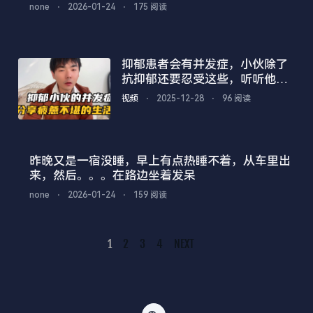
none
⋅
2026-01-24
⋅
175 阅读
抑郁患者会有并发症，小伙除了
抗抑郁还要忍受这些，听听他怎
么说
视频
⋅
2025-12-28
⋅
96 阅读
昨晚又是一宿没睡，早上有点热睡不着，从车里出
来，然后。。。在路边坐着发呆
none
⋅
2026-01-24
⋅
159 阅读
1
2
3
4
NEXT
Posts
Navigation