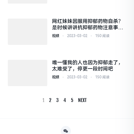
网红妹妹因服用抑郁药物自杀？
是时候讲讲抗抑郁药物注意事项
了
视频
⋅
2023-03-02
⋅
150 阅读
唯一懂我的人也因为抑郁走了，
太难受了，停更一段时间吧
视频
⋅
2023-03-02
⋅
150 阅读
1
2
3
4
5
NEXT
Posts
Navigation