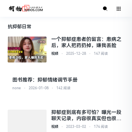
抗抑郁日常
一个抑郁症患者的留言：患病之
后，家人把药扔掉，嫌我丢脸
视频
⋅
2025-12-28
⋅
147 阅读
图书推荐：抑郁情绪调节手册
none
⋅
2026-01-08
⋅
142 阅读
抑郁症到底有多可怕？曝光一段
聊天记录，内容很真实但也很无
助
视频
⋅
2023-03-02
⋅
174 阅读