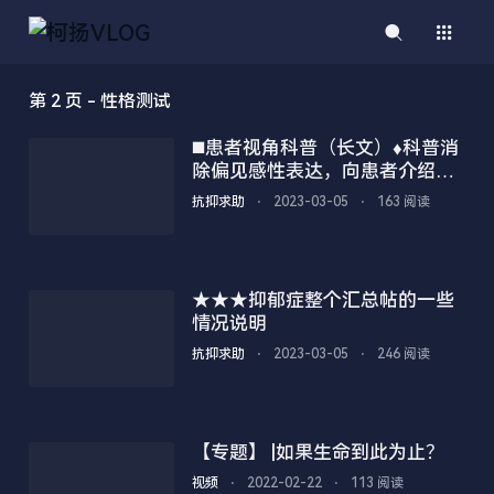
第 2 页 - 性格测试
◼️患者视角科普（长文）♦科普消
除偏见感性表达，向患者介绍经
验
抗抑求助
⋅
2023-03-05
⋅
163 阅读
★★★抑郁症整个汇总帖的一些
情况说明
抗抑求助
⋅
2023-03-05
⋅
246 阅读
【专题】 |如果生命到此为止？
视频
⋅
2022-02-22
⋅
113 阅读