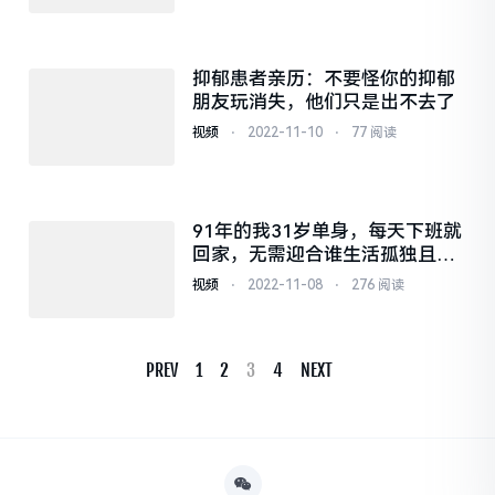
抑郁患者亲历：不要怪你的抑郁
朋友玩消失，他们只是出不去了
视频
⋅
2022-11-10
⋅
77 阅读
91年的我31岁单身，每天下班就
回家，无需迎合谁生活孤独且平
庸
视频
⋅
2022-11-08
⋅
276 阅读
PREV
1
2
3
4
NEXT
Posts
Navigation