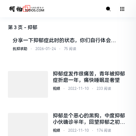
第 3 页 - 抑郁
分享一下抑郁症此时的状态，你们自行体会…
抗抑求助
⋅
2026-01-24
⋅
75 阅读
抑郁症发作很痛苦，青年被抑郁
症折磨一年，痛快睡眠是奢望
视频
⋅
2022-11-10
⋅
233 阅读
抑郁是个恶心的黑狗，中度抑郁
小伙确诊半年，回望抑郁之初症
状
视频
⋅
2022-11-10
⋅
174 阅读