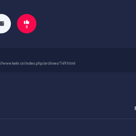
0
.cn/index.php/archives/149.html