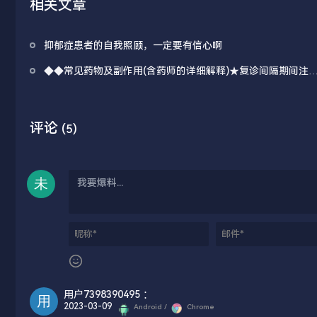
相关文章
抑郁症患者的自我照顾，一定要有信心啊
◆◆常见药物及副作用(含药师的详细解释)★复诊间隔期间注
事项❉医保报销问题
评论
(5)
用户7398390495
：
2023-03-09
Android /
Chrome