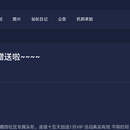
创
图片
站长日记
公告
抗抑求助
送啦~~~~
西社区专属头衔，连续十五天加送1月VIP 活动真实有效 不限时间