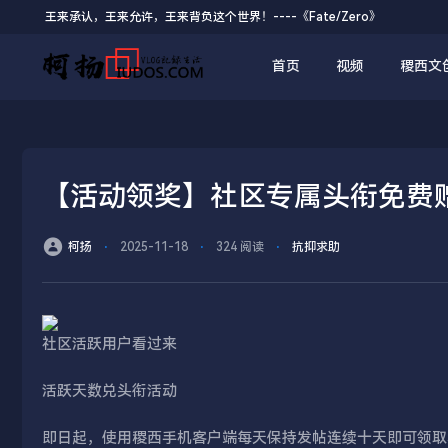
王来承认，王来允许，王来背负这个世界！----《Fate/Zero》
首页
视频
稷西文
【活动领奖】社区专属头衔免费赠
柯扬
⋅
2025-11-18
⋅
324 阅读
⋅
抗抑求助
社区活跃用户看过来
活跃天数兑头衔活动
即日起，使用稷西手机客户端每天保持发帖连续十天即可领取稷