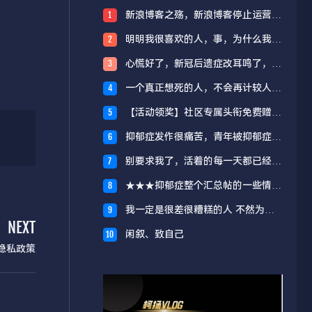
新浪博客之殇，新浪博客停止运营宣
1
布关闭始末
明明我很喜欢的人，事，为什么我就
2
是会逃避，我明明应该很开心的
心慌好了，新冠后遗症改耳鸣了，我
3
服了
一个真正想死的人，不会再计较人们
4
说什么
【活动领奖】社区专属头衔免费赠送
5
啦~~~~
抑郁症发作很痛苦，青年被抑郁症折
6
磨一年，痛快睡眠是奢望
别要求我了，活着的每一天都已经尽
7
最大力。
★★★抑郁症整个汇总帖的一些情况
8
说明
我一定是很差很糟糕的人 不然为什
9
么没人愿意留在我身边 ​
NEXT
闲叙、致自己
10
隐私政策