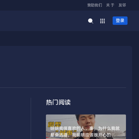
赞助我们
关 于
友邻
登录
热门阅读
明明我很喜欢的人，事，为什么我就
是会逃避，我明明应该很开心的