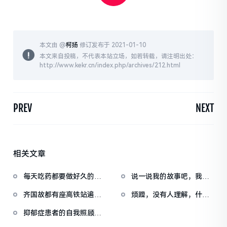
本文由 @
柯扬
修订发布于 2021-01-10
本文来自投稿，不代表本站立场，如若转载，请注明出处：
http://www.kekr.cn/index.php/archives/212.html
PREV
NEXT
相关文章
每天吃药都要做好久的心
说一说我的故事吧，我生
理准备，还没开始吃就想
了一场病抑郁症
齐国故都有座高铁站遍地
烦躁，没有人理解，什么
吐了
图腾？本地小伙现场讲
都不想干
抑郁症患者的自我照顾，
解，网友：原来如此
一定要有信心啊