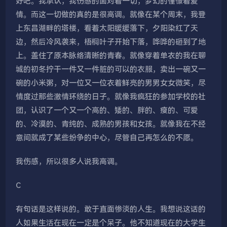
好吧。我承认，我伤感的面对着一切，梦幻的憧憬着爱
情。而这一切做的真的是很高调。就像在某个周末，我登
上东昌湖畔的塔楼，看着太阳缓缓落下，夕阳染红了天
边，然后冷风袭来，梧桐叶子开始下落，哗哗的砸到了地
上。盖住了原本脉络清晰的青春。就像穿着单衣的我在聊
城的初冬拧干一件又一件脏的可以的衣服，卖出一碗又一
碗的小米粥，对一位又一位衣着鲜亮的男男女女微笑，尽
情度过那些激情环绕的日子。就像我疯狂的参加学校的社
团，认识了一个又一个高的、矮的、胖的、瘦的、可爱
的、冷漠的、青纯的、成熟的男孩和女孩。就像我在不经
意间就成了某些纷争的中心，尽管自己再怎么的不愿。
我伤感，所以很多人说我高调。
C
有句话是这样说的。敢于直面惨淡的人生。我想说这话的
人如果生活在现在一定是个呆子。他不知道现在的大学生