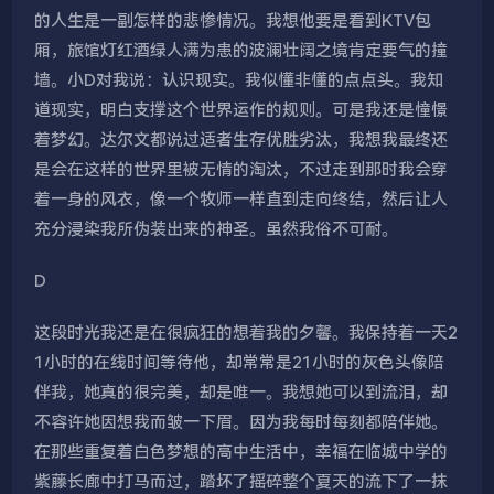
的人生是一副怎样的悲惨情况。我想他要是看到KTV包
厢，旅馆灯红酒绿人满为患的波澜壮阔之境肯定要气的撞
墙。小D对我说：认识现实。我似懂非懂的点点头。我知
道现实，明白支撑这个世界运作的规则。可是我还是憧憬
着梦幻。达尔文都说过适者生存优胜劣汰，我想我最终还
是会在这样的世界里被无情的淘汰，不过走到那时我会穿
着一身的风衣，像一个牧师一样直到走向终结，然后让人
充分浸染我所伪装出来的神圣。虽然我俗不可耐。
D
这段时光我还是在很疯狂的想着我的夕馨。我保持着一天2
1小时的在线时间等待他，却常常是21小时的灰色头像陪
伴我，她真的很完美，却是唯一。我想她可以到流泪，却
不容许她因想我而皱一下眉。因为我每时每刻都陪伴她。
在那些重复着白色梦想的高中生活中，幸福在临城中学的
紫藤长廊中打马而过，踏坏了摇碎整个夏天的流下了一抹