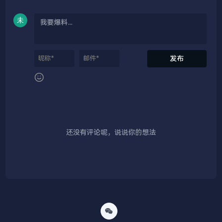
还没有评论呢，说说你的想法